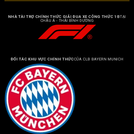
NHÀ TÀI TRỢ CHÍNH THỨC GIẢI ĐUA XE CÔNG THỨC 1®
TẠI
CHÂU Á - THÁI BÌNH DƯƠNG
ĐỐI TÁC KHU VỰC CHÍNH THỨC
CỦA CLB BAYERN MUNICH