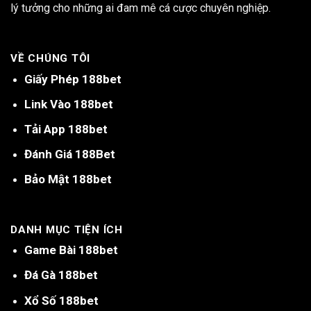
lý tưởng cho những ai đam mê cá cược chuyên nghiệp.
VỀ CHÚNG TÔI
Giấy Phép 188bet
Link Vào 188bet
Tải App 188bet
Đánh Giá 188Bet
Bảo Mật 188bet
DANH MỤC TIỆN ÍCH
Game Bài 188bet
Đá Gà 188bet
Xổ Số 188bet