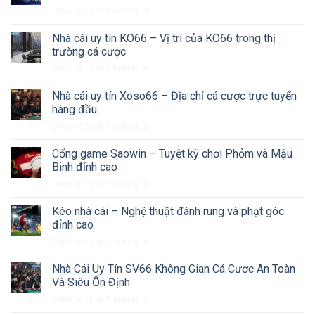
Chức năng bình luận bị tắt
ở
Cổng
Game
Nhà cái uy tín KO66 – Vị trí của KO66 trong thị
B29:
trường cá cược
Địa
Chức năng bình luận bị tắt
ở
Chỉ
Nhà
Cá
cái
Nhà cái uy tín Xoso66 – Địa chỉ cá cược trực tuyến
Cược
uy
Xanh
hàng đầu
tín
Chín,
Chức năng bình luận bị tắt
ở
KO66
Link
Nhà
–
Truy
cái
Cổng game Saowin – Tuyệt kỹ chơi Phỏm và Mậu
Vị
Cập
uy
trí
Binh đỉnh cao
Siêu
tín
của
Tốc
Chức năng bình luận bị tắt
ở
Xoso66
KO66
Cổng
–
trong
game
Kèo nhà cái – Nghệ thuật đánh rung và phạt góc
Địa
thị
Saowin
chỉ
đỉnh cao
trường
–
cá
cá
Chức năng bình luận bị tắt
ở
Tuyệt
cược
cược
Kèo
kỹ
trực
nhà
Nhà Cái Uy Tín SV66 Không Gian Cá Cược An Toàn
chơi
tuyến
cái
Phỏm
Và Siêu Ổn Định
hàng
–
và
đầu
Chức năng bình luận bị tắt
ở
Nghệ
Mậu
Nhà
thuật