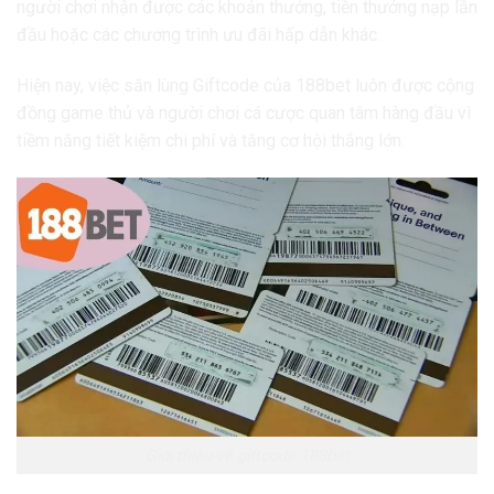
người chơi nhận được các khoản thưởng, tiền thưởng nạp lần
đầu hoặc các chương trình ưu đãi hấp dẫn khác.
Hiện nay, việc săn lùng Giftcode của 188bet luôn được cộng
đồng game thủ và người chơi cá cược quan tâm hàng đầu vì
tiềm năng tiết kiệm chi phí và tăng cơ hội thắng lớn.
Giới thiệu về giftcode 188bet