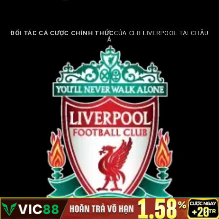
ĐỐI TÁC CÁ CƯỢC CHÍNH THỨC
CỦA CLB LIVERPOOL TẠI CHÂU
Á