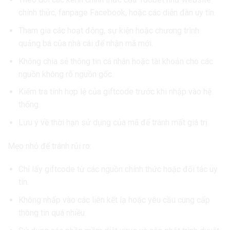
chính thức, fanpage Facebook, hoặc các diễn đàn uy tín.
Tham gia các hoạt động, sự kiện hoặc chương trình
quảng bá của nhà cái để nhận mã mới.
Không chia sẻ thông tin cá nhân hoặc tài khoản cho các
nguồn không rõ nguồn gốc.
Kiểm tra tính hợp lệ của giftcode trước khi nhập vào hệ
thống.
Lưu ý về thời hạn sử dụng của mã để tránh mất giá trị.
Mẹo nhỏ để tránh rủi ro:
Chỉ lấy giftcode từ các nguồn chính thức hoặc đối tác uy
tín.
Không nhấp vào các liên kết lạ hoặc yêu cầu cung cấp
thông tin quá nhiều.