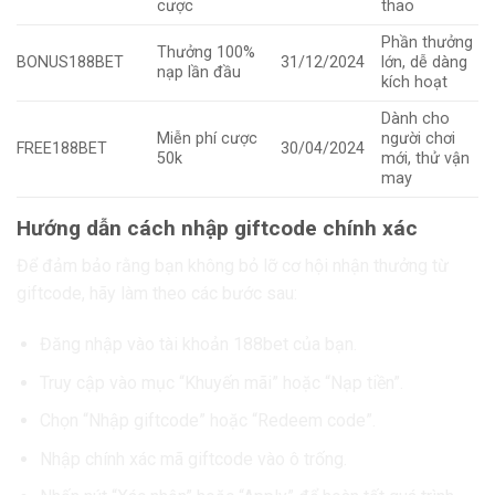
cược
thao
Phần thưởng
Thưởng 100%
BONUS188BET
31/12/2024
lớn, dễ dàng
nạp lần đầu
kích hoạt
Dành cho
Miễn phí cược
người chơi
FREE188BET
30/04/2024
50k
mới, thử vận
may
Hướng dẫn cách nhập giftcode chính xác
Để đảm bảo rằng bạn không bỏ lỡ cơ hội nhận thưởng từ
giftcode, hãy làm theo các bước sau:
Đăng nhập vào tài khoản 188bet của bạn.
Truy cập vào mục “Khuyến mãi” hoặc “Nạp tiền”.
Chọn “Nhập giftcode” hoặc “Redeem code”.
Nhập chính xác mã giftcode vào ô trống.