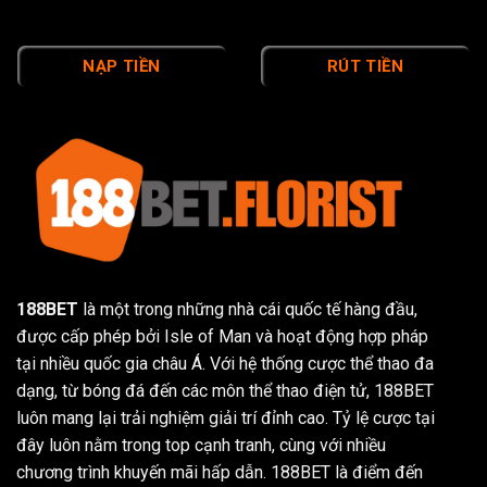
NẠP TIỀN
RÚT TIỀN
188BET
là một trong những nhà cái quốc tế hàng đầu,
được cấp phép bởi Isle of Man và hoạt động hợp pháp
tại nhiều quốc gia châu Á. Với hệ thống cược thể thao đa
dạng, từ bóng đá đến các môn thể thao điện tử, 188BET
luôn mang lại trải nghiệm giải trí đỉnh cao. Tỷ lệ cược tại
đây luôn nằm trong top cạnh tranh, cùng với nhiều
chương trình khuyến mãi hấp dẫn. 188BET là điểm đến