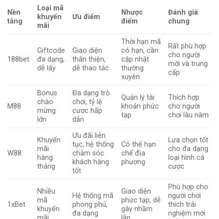
Loại mã
Nền
Nhược
Đánh giá
khuyến
Ưu điểm
tảng
điểm
chung
mãi
Thời hạn mã
Rất phù hợp
Giftcode
Giao diện
có hạn, cần
cho người
188bet
đa dạng,
thân thiện,
cập nhật
mới và trung
dễ lấy
dễ thao tác
thường
cấp
xuyên
Bonus
Đa dạng trò
Quản lý tài
Thích hợp
chào
chơi, tỷ lệ
M88
khoản phức
cho người
mừng
cược hấp
tạp
chơi lâu năm
lớn
dẫn
Ưu đãi liên
Khuyến
Lựa chọn tốt
tục, hệ thống
Có thể hạn
mãi
cho đa dạng
W88
chăm sóc
chế địa
hàng
loại hình cá
khách hàng
phương
tháng
cược
tốt
Phù hợp cho
Nhiều
Giao diện
Hệ thống mã
người chơi
mã
phức tạp, dễ
1xBet
phong phú,
thích trải
khuyến
gây nhầm
đa dạng
nghiệm mới
mãi
lẫn