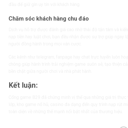
đầu để giữ gìn uy tín với khách hàng.
Chăm sóc khách hàng chu đáo
Dịch vụ hỗ trợ được đánh giá cao nhờ thái độ tận tâm và ki
nạp tiền hay luật chơi, bạn đều nhận được sự trợ giúp ngay 
người đồng hành trong mọi ván cược.
Các kênh như telegram, fanpage hay chat trực tuyến luôn h
chóng giúp hành trình trải nghiệm game suôn sẻ, tạo thiện cả
bền chặt giữa người chơi và nhà phát hành.
Kết luận:
Cổng game B29 đã chứng minh vị thế qua những giá trị thực t
lớp, kho game nổ hũ, casino đa dạng đến quy trình nạp rút mi
toàn diện về những thế mạnh nổi bật nhất của thương hiệu.