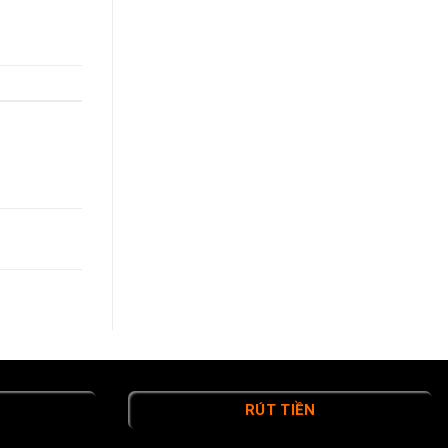
RÚT TIỀN