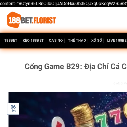
content="8OtynBELRnOilbOIjJADeHxuGb3kQJxq0pKcqW2B588"
188BET
KÈO 188BET
CASINO
THỂ THAO
XỔ SỐ
LIVE 188BE
Cổng Game B29: Địa Chỉ Cá C
ĐĂNG 
06
Th2