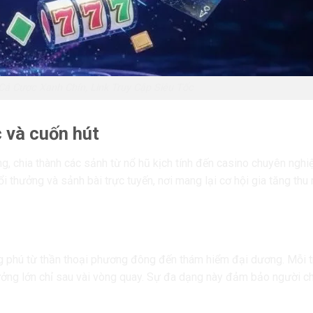
Cá Cược Xanh Chín, Link Truy Cập Siêu Tốc
c và cuốn hút
g, chia thành các sảnh từ nổ hũ kịch tính đến casino chuyên nghi
i thưởng và sảnh bài trực tuyến, nơi mang lại cơ hội gia tăng thu
g phú từ thần thoại phương đông đến thám hiểm đại dương. Mỗi tr
thưởng lớn chỉ sau vài vòng quay. Sự đa dạng này đảm bảo người ch