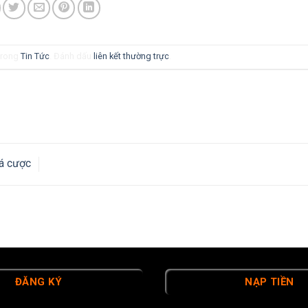
 trong
Tin Tức
. Đánh dấu
liên kết thường trực
.
cá cược
ĐĂNG KÝ
NẠP TIỀN