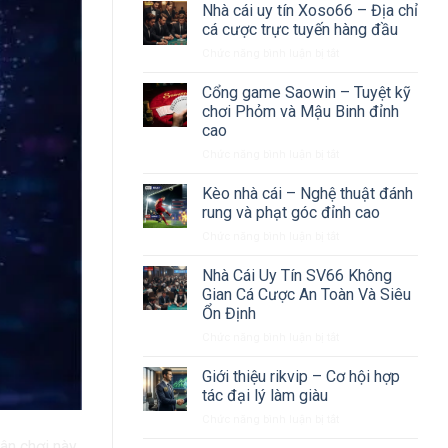
cái
Nhà cái uy tín Xoso66 – Địa chỉ
Cược
uy
Xanh
cá cược trực tuyến hàng đầu
tín
Chín,
Chức năng bình luận bị tắt
ở
KO66
Link
Nhà
–
Truy
cái
Cổng game Saowin – Tuyệt kỹ
Vị
Cập
uy
trí
chơi Phỏm và Mậu Binh đỉnh
Siêu
tín
của
cao
Tốc
Xoso66
KO66
Chức năng bình luận bị tắt
ở
–
trong
Cổng
Địa
thị
game
chỉ
Kèo nhà cái – Nghệ thuật đánh
trường
Saowin
cá
rung và phạt góc đỉnh cao
cá
–
cược
cược
Chức năng bình luận bị tắt
ở
Tuyệt
trực
Kèo
kỹ
tuyến
nhà
Nhà Cái Uy Tín SV66 Không
chơi
hàng
cái
Phỏm
Gian Cá Cược An Toàn Và Siêu
đầu
–
và
Ổn Định
Nghệ
Mậu
Chức năng bình luận bị tắt
ở
thuật
Binh
Nhà
đánh
đỉnh
Cái
rung
Giới thiệu rikvip – Cơ hội hợp
cao
Uy
và
tác đại lý làm giàu
Tín
phạt
Chức năng bình luận bị tắt
ở
SV66
góc
Giới
Không
đỉnh
Sân chơi này