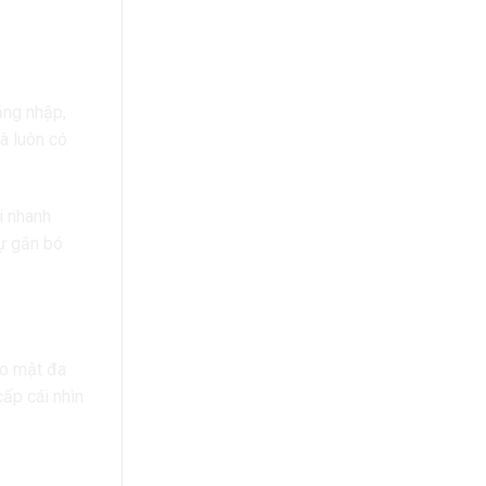
ăng nhập,
à luôn có
i nhanh
sự gắn bó
ảo mật đa
cấp cái nhìn