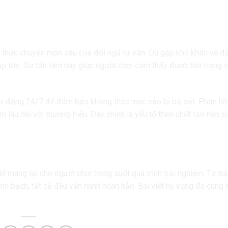
ến thức chuyên môn sâu của đội ngũ tư vấn. Dù gặp khó khăn về đ
lập tức. Sự tận tâm này giúp người chơi cảm thấy được tôn trọng v
oạt động 24/7 để đảm bảo không thắc mắc nào bị bỏ sót. Phản hồ
m lâu dài với thương hiệu. Đây chính là yếu tố then chốt tạo nên 
ế mang lại cho người chơi trong suốt quá trình trải nghiệm. Từ b
nh bạch, tất cả đều vận hành hoàn hảo. Bài viết hy vọng đã cung 