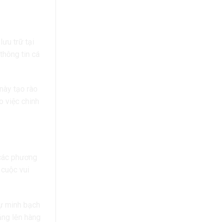
ưu trữ tại
thông tin cá
này tạo rào
o việc chinh
 các phương
 cuộc vui
Sự minh bạch
ẳng lên hàng