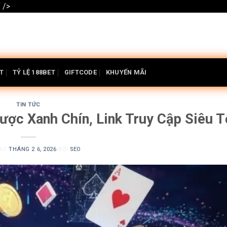
 />
Bỏ
qua
nội
dung
T
TỶ LỆ 188BET
GIFTCODE
KHUYẾN MÃI
TIN TỨC
ược Xanh Chín, Link Truy Cập Siêu T
VÀO
THÁNG 2 6, 2026
BỞI
SEO