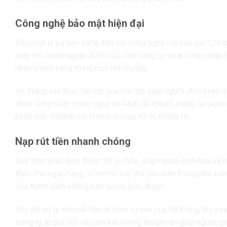
Công nghệ bảo mật hiện đại
Bảo mật là ưu tiên hàng đầu với công nghệ mã hóa ssl 128 bi
máy chủ nước ngoài, đảm bảo tính riêng tư và an toàn pháp l
nhân khách hàng trong mọi tình huống.
Hệ thống xác thực hai lớp qua mã otp giúp người chơi kiểm s
chắn vững chắc trước nguy cơ hack tài khoản, mang lại sự bìn
phục giải thưởng mà không lo ngại rủi ro thông tin.
Nạp rút tiền nhanh chóng
Quy trình giao dịch được tối ưu hóa, giúp người chơi nạp và r
thức như ngân hàng, ví momo hay thẻ cào viễn thông phổ biế
của thành viên không bao giờ bị gián đoạn.
Tốc độ xử lý lệnh rút tiền là niềm tự hào của hệ thống, khi 
trong tỷ lệ quy đổi và cam kết không thu phí ẩn giúp người 