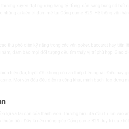
ng thường xuyên đạt ngưỡng hàng tỷ đồng, sẵn sàng bùng nổ bất c
cho những ai kiên trì đam mê tại Cổng game B29. Hệ thống vận hà
ao thủ phô diễn kỹ năng trong các ván poker, baccarat hay tiến lê
 năm, đảm bảo mọi đối tượng đều tìm thấy vị trí phù hợp. Giao di
ên hiện đại, tuyệt đối không có can thiệp bên ngoài. Điều này g
 casino. Mọi ván đấu đều diễn ra công khai, minh bạch, tạo dựng m
àn
n lợi và tài sản của thành viên. Thương hiệu đã đầu tư lớn vào an
và thuận tiện. Đây là nền móng giúp Cổng game B29 duy trì sức hú