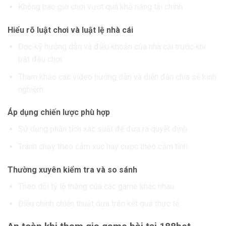
Không bao giờ chơi vượt quá khả năng tài chính.
Hiểu rõ luật chơi và luật lệ nhà cái
Đọc kỹ hướng dẫn và điều khoản của nhà cái trước khi
bắt đầu chơi.
Tham khảo các video hướng dẫn và diễn đàn chia sẻ kinh
nghiệm.
Áp dụng chiến lược phù hợp
Sử dụng phân tích xác suất để đưa ra quyết định.
Tránh chạy theo cảm xúc hay cược theo cảm tính.
Thường xuyên kiểm tra và so sánh
Theo dõi tỷ lệ thắng của các game khác nhau.
Điều chỉnh chiến thuật dựa trên kết quả thực tế.