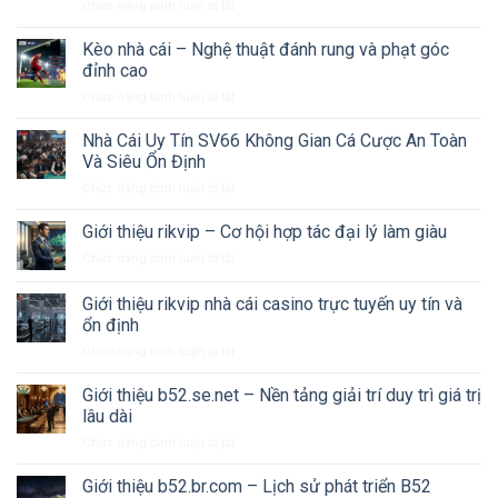
Chức năng bình luận bị tắt
ở
Xoso66
KO66
Cổng
–
trong
game
Kèo nhà cái – Nghệ thuật đánh rung và phạt góc
Địa
thị
Saowin
chỉ
đỉnh cao
trường
–
cá
cá
Chức năng bình luận bị tắt
ở
Tuyệt
cược
cược
Kèo
kỹ
trực
nhà
Nhà Cái Uy Tín SV66 Không Gian Cá Cược An Toàn
chơi
tuyến
cái
Phỏm
Và Siêu Ổn Định
hàng
–
và
đầu
Chức năng bình luận bị tắt
ở
Nghệ
Mậu
Nhà
thuật
Binh
Cái
Giới thiệu rikvip – Cơ hội hợp tác đại lý làm giàu
đánh
đỉnh
Uy
rung
cao
Chức năng bình luận bị tắt
ở
Tín
và
Giới
SV66
phạt
thiệu
Giới thiệu rikvip nhà cái casino trực tuyến uy tín và
Không
góc
rikvip
Gian
ổn định
đỉnh
–
Cá
cao
Chức năng bình luận bị tắt
ở
Cơ
Cược
Giới
hội
An
thiệu
hợp
Giới thiệu b52.se.net – Nền tảng giải trí duy trì giá trị
Toàn
rikvip
tác
lâu dài
Và
nhà
đại
Siêu
Chức năng bình luận bị tắt
ở
cái
lý
Ổn
Giới
casino
làm
Định
thiệu
Giới thiệu b52.br.com – Lịch sử phát triển B52
trực
giàu