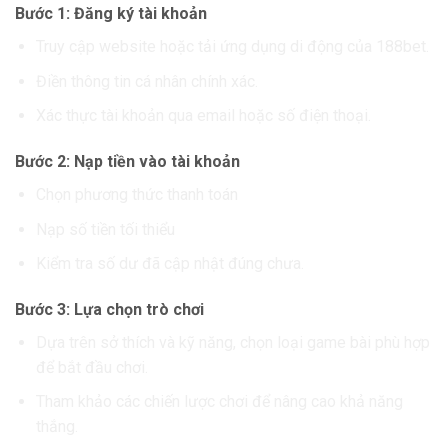
Bước 1: Đăng ký tài khoản
Truy cập website hoặc tải ứng dụng di động của 188bet.
Điền thông tin cá nhân chính xác.
Xác thực tài khoản qua email hoặc số điện thoại.
Bước 2: Nạp tiền vào tài khoản
Chọn phương thức thanh toán
Nạp số tiền tối thiểu
Kiểm tra số dư đã cập nhật đúng chưa.
Bước 3: Lựa chọn trò chơi
Dựa trên sở thích và kỹ năng, chọn loại game bài phù hợp
để bắt đầu chơi.
Tham khảo các chiến lược chơi để nâng cao khả năng
thắng.