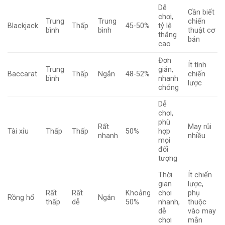
Dễ
Cần biết
chơi,
Trung
Trung
chiến
Blackjack
Thấp
45-50%
tỷ lệ
bình
bình
thuật cơ
thắng
bản
cao
Đơn
Ít tính
Trung
giản,
Baccarat
Thấp
Ngắn
48-52%
chiến
bình
nhanh
lược
chóng
Dễ
chơi,
phù
Rất
May rủi
Tài xỉu
Thấp
Thấp
50%
hợp
nhanh
nhiều
mọi
đối
tượng
Thời
Ít chiến
gian
lược,
Rất
Rất
Khoảng
chơi
phụ
Rồng hổ
Ngắn
thấp
dễ
50%
nhanh,
thuộc
dễ
vào may
chơi
mắn