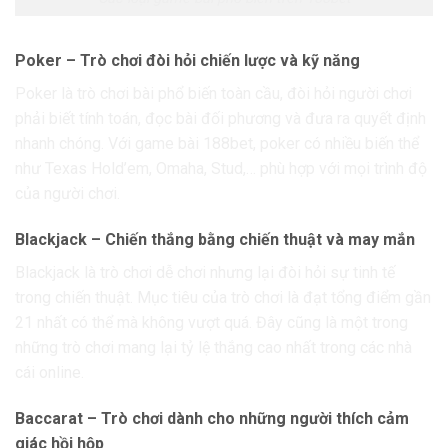
Poker – Trò chơi đòi hỏi chiến lược và kỹ năng
Poker là trò chơi bài phổ biến toàn cầu, đòi hỏi người chơi
phải biết tính toán, đọc bài đối phương và đưa ra quyết định
nhanh chóng. Với game bài 188bet, poker có nhiều biến thể
như Texas Hold’em, Omaha, Stud,… phù hợp với mọi trình độ
của người chơi.
Blackjack – Chiến thắng bằng chiến thuật và may mắn
Blackjack là trò chơi dễ chơi nhưng lại đòi hỏi sự tinh tế
trong chiến thuật. Mục tiêu của trò chơi là đạt tổng điểm gần
21 nhất có thể mà không vượt quá. Đây cũng là một trong
những trò chơi mang lại tỷ lệ thắng cao nhất trong các nhà
cái online.
Baccarat – Trò chơi dành cho những người thích cảm
giác hồi hộp