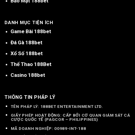
Bảo Mật 188bet
DANH MỤC TIỆN ÍCH
Game Bài 188bet
Đá Gà 188bet
Xổ Số 188bet
Thể Thao 188Bet
Casino 188bet
THÔNG TIN PHÁP LÝ
TÊN PHÁP LÝ: 188BET ENTERTAINMENT LTD.
GIẤY PHÉP HOẠT ĐỘNG: CẤP BỞI CƠ QUAN GIÁM SÁT CÁ
CƯỢC QUỐC TẾ (PAGCOR – PHILIPPINES)
MÃ DOANH NGHIỆP: 00989-INT-188