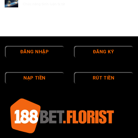
b52.se.net
tuyến
Chức năng bình luận bị tắt
ở
–
uy
Giới
Nền
tín
thiệu
tảng
và
b52.br.com
giải
ổn
–
trí
định
Lịch
duy
sử
trì
phát
giá
triển
trị
ĐĂNG NHẬP
ĐĂNG KÝ
B52
lâu
dài
NẠP TIỀN
RÚT TIỀN