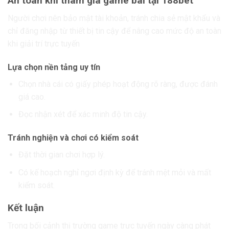
An toàn khi tham gia game bài tại 188bet
Người chơi nên bảo mật tài khoản, tránh chia sẻ mật khẩu và
chỉ đăng nhập từ thiết bị tin cậy để nâng cao mức độ an toàn
khi giải trí trực tuyến
Lựa chọn nền tảng uy tín
Chọn nhà cái có giấy phép hoạt động rõ ràng, được đánh
giá cao.
Đọc nhận xét để xác minh độ tin cậy.
Tránh nghiện và chơi có kiểm soát
Đặt thời gian chơi hợp lý.
Có kế hoạch nghỉ ngơi định kỳ để tránh mệt mỏi và mất
kiểm soát.
Kết luận
Trong bối cảnh thị trường game trực tuyến ngày càng phát