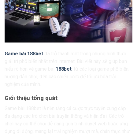
Game bài 188bet
đã trở thành một trong những hình thức
giải trí phổ biến nhất trên internet. Bài viết này sẽ giúp bạn
hiểu rõ hơn về game bài
188bet
, từ các loại game phổ biến,
hướng dẫn chơi, đến các chiến lược để tối ưu hóa trải
nghiệm của mình.
Giới thiệu tổng quát
Game bài 188bet là nền tảng cá cược trực tuyến cung cấp
đa dạng các trò chơi bài truyền thống và hiện đại. Các trò
chơi này có thể chơi dễ dàng qua trình duyệt web hoặc ứng
dụng di động, mang lại trải nghiệm mượt mà, chân thực như