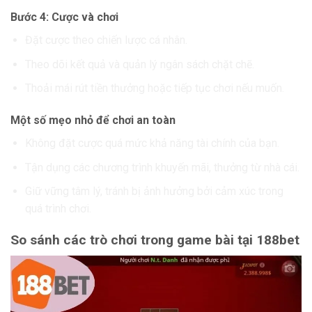
Bước 4: Cược và chơi
Đặt cược theo chiến lược cá nhân.
Theo dõi kết quả và quản lý ngân sách chặt chẽ.
Thoải mái rút tiền thưởng hoặc tiếp tục chơi nếu muốn.
Một số mẹo nhỏ để chơi an toàn
Không đặt cược quá mức khả năng tài chính của bạn.
Tận dụng các chương trình khuyến mãi, thưởng từ nhà cái.
Giữ vững tâm lý, tránh bị ảnh hưởng bởi cảm xúc trong
quá trình chơi.
So sánh các trò chơi trong game bài tại 188bet